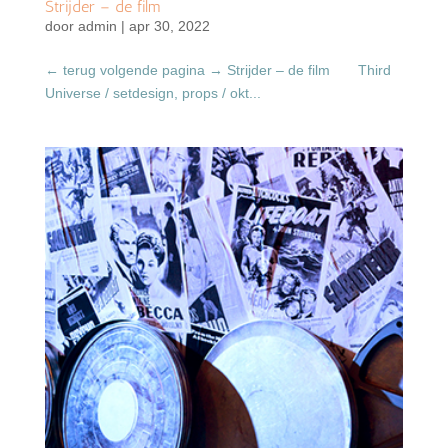
Strijder – de film
door
admin
|
apr 30, 2022
← terug volgende pagina → Strijder – de film Third
Universe / setdesign, props / okt...